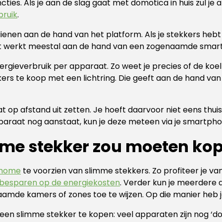
ies. Als je aan de slag gaat met domotica in huis zul je 
bruik
.
nen aan de hand van het platform. Als je stekkers hebt d
it werkt meestal aan de hand van een zogenaamde smart
energieverbruik per apparaat. Zo weet je precies of de ko
ekkers te koop met een lichtring. Die geeft aan de hand va
 op afstand uit zetten. Je hoeft daarvoor niet eens thuis 
paraat nog aanstaat, kun je deze meteen via je smartpho
me stekker zou moeten ko
 home
te voorzien van slimme stekkers. Zo profiteer je va
besparen op de energiekosten
. Verder kun je meerdere a
amde kamers of zones toe te wijzen. Op die manier heb j
een slimme stekker te kopen: veel apparaten zijn nog ‘do