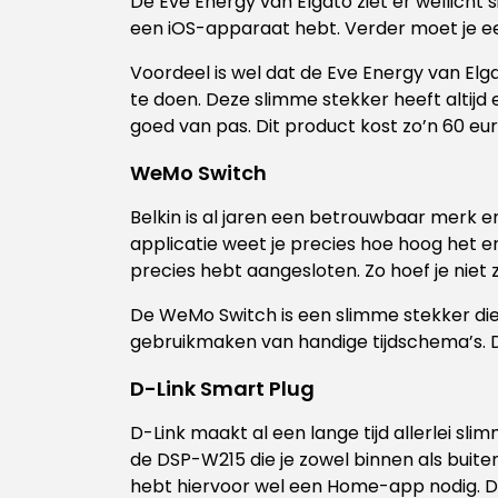
De Eve Energy van Elgato ziet er wellicht 
een iOS-apparaat hebt. Verder moet je een
Voordeel is wel dat de Eve Energy van Elga
te doen. Deze slimme stekker heeft altijd
goed van pas. Dit product kost zo’n 60 eu
WeMo Switch
Belkin is al jaren een betrouwbaar merk 
applicatie weet je precies hoe hoog het 
precies hebt aangesloten. Zo hoef je niet 
De WeMo Switch is een slimme stekker die
gebruikmaken van handige tijdschema’s. De
D-Link Smart Plug
D-Link maakt al een lange tijd allerlei s
de DSP-W215 die je zowel binnen als buite
hebt hiervoor wel een Home-app nodig. De