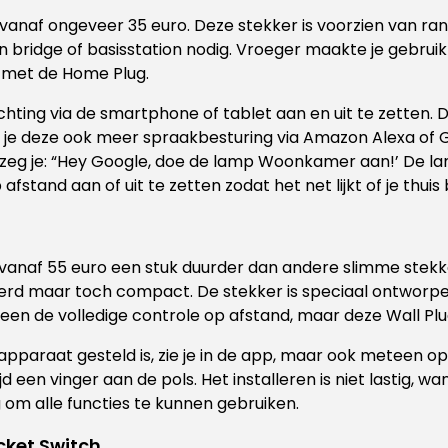
vanaf ongeveer 35 euro. Deze stekker is voorzien van ran
 bridge of basisstation nodig. Vroeger maakte je gebrui
r met de Home Plug.
lichting via de smartphone of tablet aan en uit te zetten
t je deze ook meer spraakbesturing via Amazon Alexa of 
eg je: “Hey Google, doe de lamp Woonkamer aan!’ De lam
fstand aan of uit te zetten zodat het net lijkt of je thuis
 vanaf 55 euro een stuk duurder dan andere slimme stekke
nceerd maar toch compact. De stekker is speciaal ontworp
alleen de volledige controle op afstand, maar deze Wall P
paraat gesteld is, zie je in de app, maar ook meteen op
d een vinger aan de pols. Het installeren is niet lastig, w
 om alle functies te kunnen gebruiken.
cket Switch