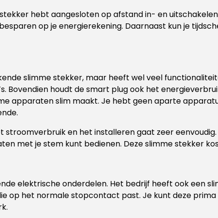
 stekker hebt aangesloten op afstand in- en uitschakele
 besparen op je energierekening. Daarnaast kun je tijdsche
ende slimme stekker, maar heeft wel veel functionaliteit
’s. Bovendien houdt de smart plug ook het energieverbruik
e apparaten slim maakt. Je hebt geen aparte apparatuu
ende.
het stroomverbruik en het installeren gaat zeer eenvoudi
ten met je stem kunt bedienen. Deze slimme stekker kos
llende elektrische onderdelen. Het bedrijf heeft ook een
r die op het normale stopcontact past. Je kunt deze prim
rk.