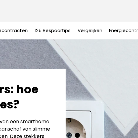
econtracten
125 Bespaartips
Vergelijken
Energiecont
rs: hoe
ies?
en van een smarthome
 aanschaf van slimme
ken. Deze stekkers