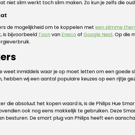
 niet slim werkt toch slim maken. Zo kun je zelfs die ou
aat
ers de mogelijkheid om te koppelen met
een slimme the
, is bijvoorbeeld
Toon
van
Eneco
of
Google Nest
. Op die 
ergieverbruik.
ers
 Je weet inmiddels waar je op moet letten om een goede s
n, hebben wij een aantal populaire keuzes op een rijtje ge
 die absoluut het kopen waard is, is de Philips Hue Smart
endien ook nog eens makkelijk te gebruiken. Deze Smart Pl
an besturen. De smart plug van Philips heeft een aanschaf