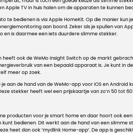
simpel uit, maar is toch een goede keuze als slimme stekke
 Apple TV in huis halen om de apparaten te kunnen bedie
to te bedienen is via Apple HomeKit. Op die manier kun je 
 energiemonitoring aan boord. Zeker als je spullen van Ap
ro en is daarmee een iets duurdere slimme stekker.
en heeft ook de WeMo Insight Switch op de markt gebrac
energieverbruik van een bepaald apparaat is. Je kunt in 
zelf meer op zoek.
 je aan de hand van de WeMo-app voor iOS en Android ku
ze stekker heeft wel een prijskaartje van zo’n 50 tot 60
limme producten voor je smart home en daar hoort ook een 
n kunt bedienen. Dit werkt aan de hand van een slimme s
ze heet dan ook ‘mydlink Home-app’. De app is geschikt