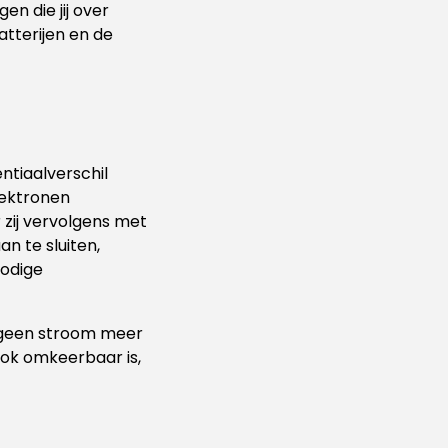
n die jij over
tterijen en de
ntiaalverschil
lektronen
 zij vervolgens met
n te sluiten,
nodige
r geen stroom meer
ook omkeerbaar is,