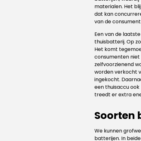
materialen. Het bl
dat kan concurrere
van de consument
Een van de laatste
thuisbatterij. Op 
Het komt tegemoet
consumenten niet th
zelfvoorzienend w
worden verkocht v
ingekocht. Daarnaa
een thuisaccu ook 
treedt er extra en
Soorten 
We kunnen grofwe
batterijen. In bei