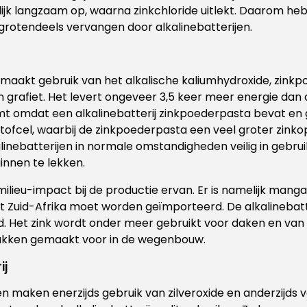
lijk langzaam op, waarna zinkchloride uitlekt. Daarom h
e grotendeels vervangen door alkalinebatterijen.
j maakt gebruik van het alkalische kaliumhydroxide, zinkp
grafiet. Het levert ongeveer 3,5 keer meer energie dan 
omt omdat een alkalinebatterij zinkpoederpasta bevat en
stofcel, waarbij de zinkpoederpasta een veel groter zinko
linebatterijen in normale omstandigheden veilig in gebrui
ginnen te lekken.
milieu-impact bij de productie ervan. Er is namelijk mang
it Zuid-Afrika moet worden geïmporteerd. De alkalinebat
. Het zink wordt onder meer gebruikt voor daken en va
lakken gemaakt voor in de wegenbouw.
ij
en maken enerzijds gebruik van zilveroxide en anderzijds 