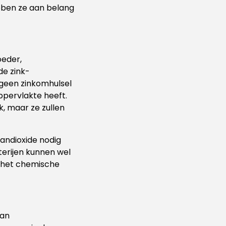
ebben ze aan belang
oeder,
de zink-
 geen zinkomhulsel
ppervlakte heeft.
k, maar ze zullen
aandioxide nodig
terijen kunnen wel
n het chemische
van