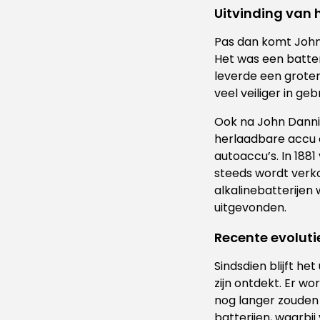
Uitvinding van 
Pas dan komt John D
Het was een batteri
leverde een grotere
veel veiliger in gebr
Ook na John Danniel
herlaadbare accu op
autoaccu’s. In 188
steeds wordt verko
alkalinebatterije
uitgevonden.
Recente evoluti
Sindsdien blijft he
zijn ontdekt. Er w
nog langer zouden
batterijen, waarbi