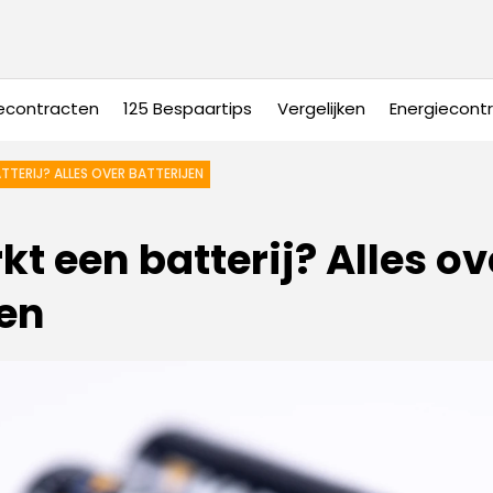
econtracten
125 Bespaartips
Vergelijken
Energiecont
TTERIJ? ALLES OVER BATTERIJEN
t een batterij? Alles ov
jen