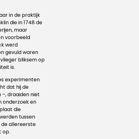
ar in de praktijk
lin die in 1748 de
erijen, maar
en voorbeeld
eck werd
 en gevuld waren
 vlieger bliksem op
eit is.
fles experimenten
ht dat hij de
 –, draaiden niet
jn onderzoek en
plaat die
 werden tussen
de allereerste
t op.