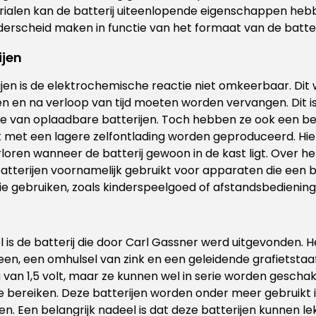
rialen kan de batterij uiteenlopende eigenschappen heb
rscheid maken in functie van het formaat van de batteri
jen
jen is de elektrochemische reactie niet omkeerbaar. Dit 
n en na verloop van tijd moeten worden vervangen. Dit is
e van oplaadbare batterijen. Toch hebben ze ook een bel
k met een lagere zelfontlading worden geproduceerd. Hie
loren wanneer de batterij gewoon in de kast ligt. Over 
terijen voornamelijk gebruikt voor apparaten die een 
e gebruiken, zoals kinderspeelgoed of afstandsbediening
l is de batterij die door Carl Gassner werd uitgevonden. H
en, een omhulsel van zink en een geleidende grafietstaaf
van 1,5 volt, maar ze kunnen wel in serie worden gescha
e bereiken. Deze batterijen worden onder meer gebruikt 
n. Een belangrijk nadeel is dat deze batterijen kunnen le