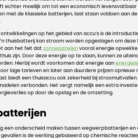
ijft echter moeilijk om tot een economisch levensvatbaa
n met de klassieke batterijen, laat staan voldoen aan de
.
 ontwikkelingen op het gebied van accu’s is de introducti
zo’n thuisbatterij kan stroom worden opgeslagen om deze l
 aan het feit dat
zonnepanelen
vooral energie opwekk
uis zijn. Door deze energie op te slaan, kunnen ze uiteind
orden. Hierbij wordt voorkomen dat energie aan
energiel
oor lage tarieven en later aan duurdere prijzen opnieu
st biedt een thuisaccu ook zekerheid bij stroomuitvallen.
nadelen verbonden. Het vergt namelijk een extra invest
ergieverlies op door de opslag en de omzetting.
batterijen
g een onderscheid maken tussen wegwerpbatterijen en
de gevallen is de werking gebaseerd op chemische reacties