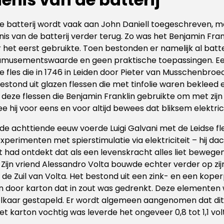
de batterij wordt vaak aan John Daniell toegeschreven, ma
s van de batterij verder terug. Zo was het Benjamin Frank
r het eerst gebruikte. Toen bestonden er namelijk al batt
amusementswaarde en geen praktische toepassingen. E
se fles die in 1746 in Leiden door Pieter van Musschenbro
estond uit glazen flessen die met tinfolie waren bekleed
 deze flessen die Benjamin Franklin gebruikte om met zijn
hij voor eens en voor altijd bewees dat bliksem elektricit
n de achttiende eeuw voerde Luigi Galvani met de Leidse 
 experimenten met spierstimulatie via elektriciteit – hij dac
teit had ontdekt dat als een levenskracht alles liet bewegen
. Zijn vriend Alessandro Volta bouwde echter verder op zi
 de Zuil van Volta. Het bestond uit een zink- en een koper
 door karton dat in zout was gedrenkt. Deze elementen
elkaar gestapeld. Er wordt algemeen aangenomen dat dit 
 het karton vochtig was leverde het ongeveer 0,8 tot 1,1 vol