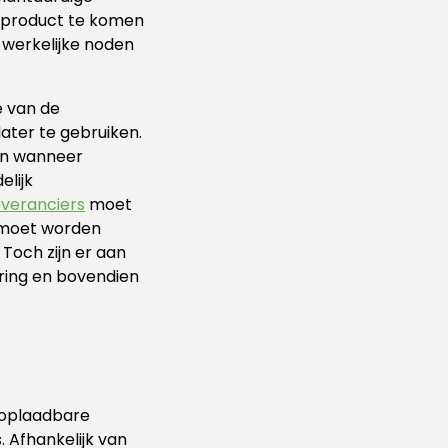
r product te komen
 werkelijke noden
e van de
ater te gebruiken.
en wanneer
elijk
everanciers
moet
w moet worden
 Toch zijn er aan
ering en bovendien
 oplaadbare
. Afhankelijk van