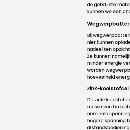
de gebruikte mate
kunnen we een onde
Wegwerpbatteri
Bij wegwerpbatteri
niet kunnen oplade
nadeel ten opzicht
Ze kunnen namelij
minder energie ver
worden wegwerpbat
hoeveelheid energi
Zink-koolstofcel
De zink-koolstofce
massa van bruinste
nominale spanning 
hogere spanning t
afstandsbedieninge