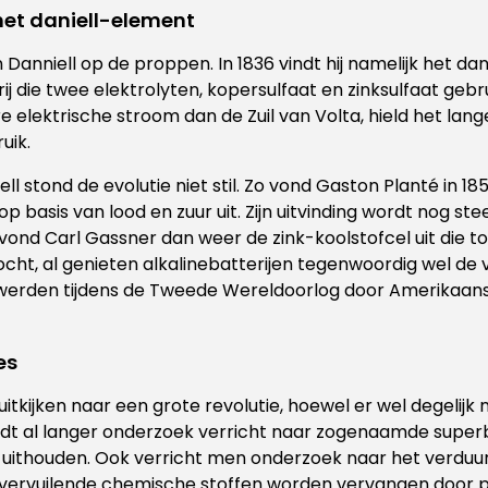
het daniell-element
anniell op de proppen. In 1836 vindt hij namelijk het dan
j die twee elektrolyten, kopersulfaat en zinksulfaat gebru
 elektrische stroom dan de Zuil van Volta, hield het lang
uik.
l stond de evolutie niet stil. Zo vond Gaston Planté in 18
 basis van lood en zuur uit. Zijn uitvinding wordt nog ste
1 vond Carl Gassner dan weer de zink-koolstofcel uit die 
cht, al genieten alkalinebatterijen tegenwoordig wel de 
n werden tijdens de Tweede Wereldoorlog door Amerikaa
es
t uitkijken naar een grote revolutie, hoewel er wel degelijk
ordt al langer onderzoek verricht naar zogenaamde superb
 uithouden. Ook verricht men onderzoek naar het verdu
j vervuilende chemische stoffen worden vervangen door 