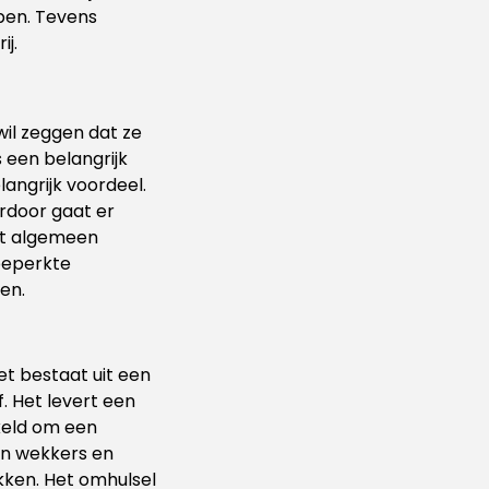
ben. Tevens
j.
wil zeggen dat ze
 een belangrijk
angrijk voordeel.
rdoor gaat er
het algemeen
beperkte
en.
et bestaat uit een
. Het levert een
keld om een
in wekkers en
kken. Het omhulsel