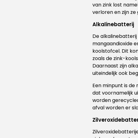
van zink lost name
verloren en zijn z
Alkalinebatterij
De alkalinebatteri
mangaandioxide en 
koolstofcel. Dit k
zoals de zink-kool
Daarnaast zijn alka
uiteindelijk ook be
Een minpunt is de 
dat voornamelijk u
worden gerecycled
afval worden er s
Zilveroxidebatter
Zilveroxidebatterij