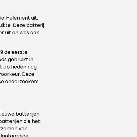
iell-element uit.
ikte. Deze batterij
er uit en was ook
59 de eerste
eds gebruikt in
tot op heden nog
voorkeur. Deze
nse onderzoekers
 nieuwe batterijen
atterijen die het
urzamen van
plantaardige