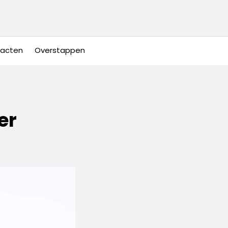
racten
Overstappen
er