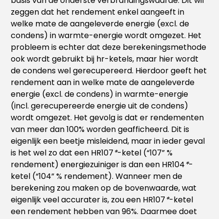
basis van de onderste verbrandingswaarde. Dit wil
zeggen dat het rendement enkel aangeeft in
welke mate de aangeleverde energie (excl. de
condens) in warmte-energie wordt omgezet. Het
probleem is echter dat deze berekeningsmethode
ook wordt gebruikt bij hr-ketels, maar hier wordt
de condens wel gerecupereerd. Hierdoor geeft het
rendement aan in welke mate de aangeleverde
energie (excl. de condens) in warmte-energie
(incl. gerecupereerde energie uit de condens)
wordt omgezet. Het gevolg is dat er rendementen
van meer dan 100% worden geafficheerd. Dit is
eigenlijk een beetje misleidend, maar in ieder geval
is het wel zo dat een HR107
*
-ketel (“107” %
rendement) energiezuiniger is dan een HR104
*
-
ketel (“104” % rendement). Wanneer men de
berekening zou maken op de bovenwaarde, wat
eigenlijk veel accurater is, zou een HR107
*
-ketel
een rendement hebben van 96%. Daarmee doet